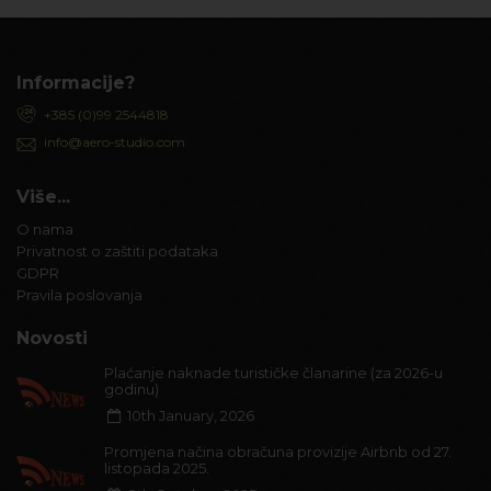
Informacije?
+385 (0)99 2544818
info@aero-studio.com
Više...
O nama
Privatnost o zaštiti podataka
GDPR
Pravila poslovanja
Novosti
Plaćanje naknade turističke članarine (za 2026-u
godinu)
10th January, 2026
Promjena načina obračuna provizije Airbnb od 27.
listopada 2025.