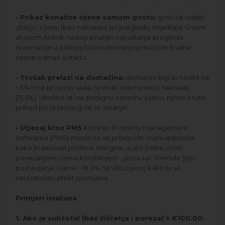
• Prikaz konačne cijene samom gostu:
gosti će vidjeti
„čistiju” cijenu (bez naknada) pri pregledu smještaja. Ovom
akcijom Airbnb nastoji smanjiti napuštanje pregleda
rezervacije u zadnjoj fazi rezerviranja prikazom finalne
cijene odmah u startu.
• Trošak prelazi na domaćina:
domaćini koji su navikli na
~3% host proviziju sada će imati izravno veću naknadu
(15,5%). Ukoliko isti ne podignu osnovnu cijenu, njihov bruto
prihod po rezervaciji će se smanjiti.
• Utjecaj kroz PMS
Korisnici Property management
softwarea (PMS) morati će se prilagoditi markup/pravila
kako bi sačuvali profitne margine, a isto treba učiniti
povećanjem cijena korištenjem „gross-up” formule (npr.
postavljanje cijene ~18,3% na višu cijenu) kako bi se
neutralizirao efekt promjene.
Primjeri izračuna
1. Ako je subtotal (bez čišćenja i poreza) = €100.00: