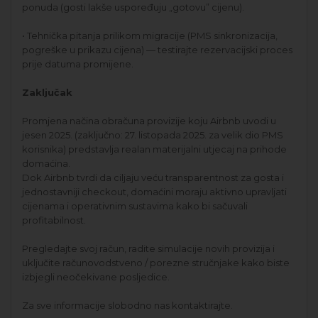
ponuda (gosti lakše uspoređuju „gotovu” cijenu).
• Tehnička pitanja prilikom migracije (PMS sinkronizacija,
pogreške u prikazu cijena) — testirajte rezervacijski proces
prije datuma promijene.
Zaključak
Promjena načina obračuna provizije koju Airbnb uvodi u
jesen 2025. (zaključno: 27. listopada 2025. za velik dio PMS
korisnika) predstavlja realan materijalni utjecaj na prihode
domaćina.
Dok Airbnb tvrdi da ciljaju veću transparentnost za gosta i
jednostavniji checkout, domaćini moraju aktivno upravljati
cijenama i operativnim sustavima kako bi sačuvali
profitabilnost.
Pregledajte svoj račun, radite simulacije novih provizija i
uključite računovodstveno / porezne stručnjake kako biste
izbjegli neočekivane posljedice.
Za sve informacije slobodno nas kontaktirajte.