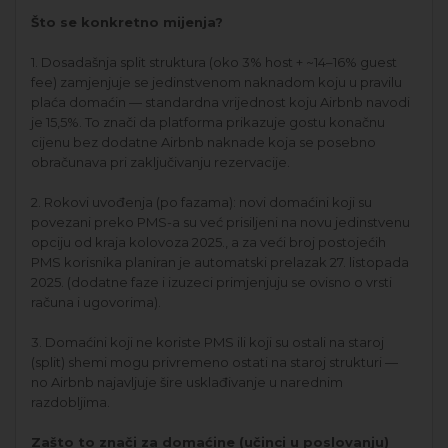
Što se konkretno mijenja?
1. Dosadašnja split struktura (oko 3% host + ~14–16% guest
fee) zamjenjuje se jedinstvenom naknadom koju u pravilu
plaća domaćin — standardna vrijednost koju Airbnb navodi
je 15,5%. To znači da platforma prikazuje gostu konačnu
cijenu bez dodatne Airbnb naknade koja se posebno
obračunava pri zaključivanju rezervacije.
2. Rokovi uvođenja (po fazama): novi domaćini koji su
povezani preko PMS-a su već prisiljeni na novu jedinstvenu
opciju od kraja kolovoza 2025., a za veći broj postojećih
PMS korisnika planiran je automatski prelazak 27. listopada
2025. (dodatne faze i izuzeci primjenjuju se ovisno o vrsti
računa i ugovorima).
3. Domaćini koji ne koriste PMS ili koji su ostali na staroj
(split) shemi mogu privremeno ostati na staroj strukturi —
no Airbnb najavljuje šire usklađivanje u narednim
razdobljima.
Zašto to znači za domaćine (učinci u poslovanju)