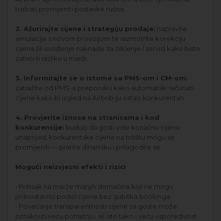
trebati promijeniti postavke ručno.
2. Ažurirajte cijene i strategiju prodaje:
napravite
simulacije s novom provizijom te razmotrite korekciju
cijena (ili uvođenje naknade za čišćenje / servis) kako biste
zatvorili razliku u marži.
3. Informirajte se o istome sa PMS-om i CM-om:
zatražite od PMS-a preporuku kako automatski računati
cijene kako bi izgled na Airbnb-ju ostao konkurentan.
4. Provjerite iznose na stranicama i kod
konkurencije:
budući da gosti vide konačnu cijenu
unaprijed, konkurentske cijene na tržištu mogu se
promijeniti — pratite dinamiku i prilagodite se.
Mogući neizvjesni efekti i rizici
• Pritisak na marže manjih domaćina koji ne mogu
jednostavno podići cijene bez gubitka bookinga.
• Povećanje transparentnosti cijene za goste može
potaknuti veću potražnju, ali isto tako i veću usporedivost