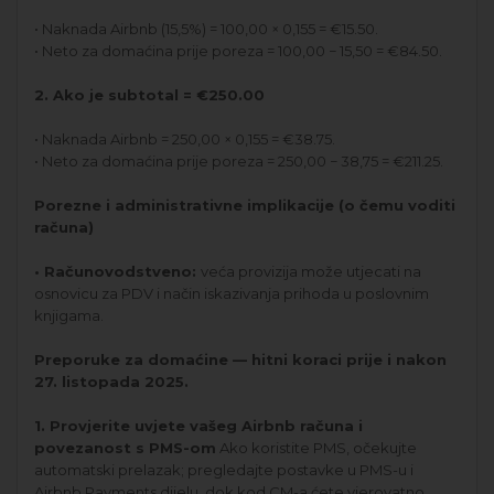
• Naknada Airbnb (15,5%) = 100,00 × 0,155 = €15.50.
• Neto za domaćina prije poreza = 100,00 − 15,50 = €84.50.
2. Ako je subtotal = €250.00
• Naknada Airbnb = 250,00 × 0,155 = €38.75.
• Neto za domaćina prije poreza = 250,00 − 38,75 = €211.25.
Porezne i administrativne implikacije (o čemu voditi
računa)
• Računovodstveno:
veća provizija može utjecati na
osnovicu za PDV i način iskazivanja prihoda u poslovnim
knjigama.
Preporuke za domaćine — hitni koraci prije i nakon
27. listopada 2025.
1. Provjerite uvjete vašeg Airbnb računa i
povezanost s PMS-om
Ako koristite PMS, očekujte
automatski prelazak; pregledajte postavke u PMS-u i
Airbnb Payments dijelu, dok kod CM-a ćete vjerovatno