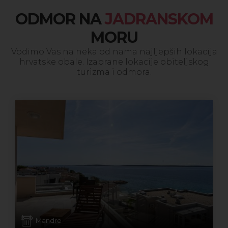
ODMOR NA
JADRANSKOM
MORU
Vodimo Vas na neka od nama najljepših lokacija
hrvatske obale. Izabrane lokacije obiteljskog
turizma i odmora.
Mandre