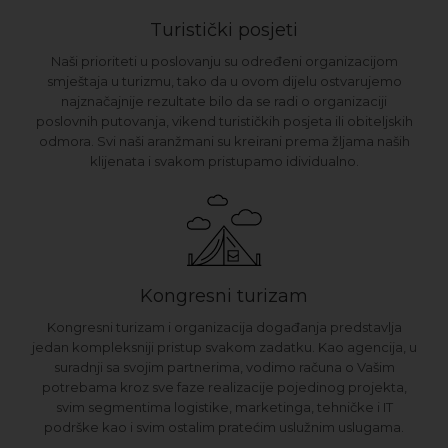
Turistički posjeti
Naši prioriteti u poslovanju su određeni organizacijom
smještaja u turizmu, tako da u ovom dijelu ostvarujemo
najznačajnije rezultate bilo da se radi o organizaciji
poslovnih putovanja, vikend turističkih posjeta ili obiteljskih
odmora. Svi naši aranžmani su kreirani prema žljama naših
klijenata i svakom pristupamo idividualno.
Kongresni turizam
Kongresni turizam i organizacija događanja predstavlja
jedan kompleksniji pristup svakom zadatku. Kao agencija, u
suradnji sa svojim partnerima, vodimo računa o Vašim
potrebama kroz sve faze realizacije pojedinog projekta,
svim segmentima logistike, marketinga, tehničke i IT
podrške kao i svim ostalim pratećim uslužnim uslugama.