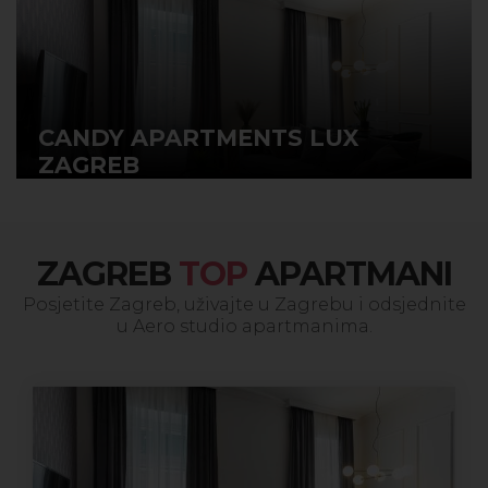
CANDY APARTMENTS LUX
ZAGREB
ZAGREB
TOP
APARTMANI
Posjetite Zagreb, uživajte u Zagrebu i odsjednite
u Aero studio apartmanima.