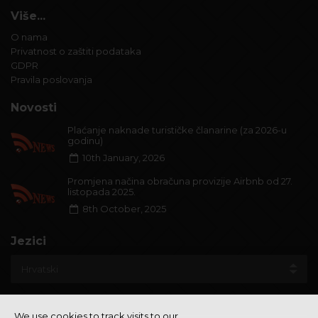
Više...
O nama
Privatnost o zaštiti podataka
GDPR
Pravila poslovanja
Novosti
Plaćanje naknade turističke članarine (za 2026-u
godinu)
10th January, 2026
Promjena načina obračuna provizije Airbnb od 27.
listopada 2025.
8th October, 2025
Jezici
We use cookies to track visits to our